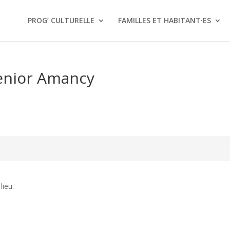
PROG’ CULTURELLE
FAMILLES ET HABITANT·ES
enior Amancy
ieu.