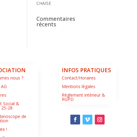
CHAISE
Commentaires
récents
OCIATION
INFOS PRATIQUES
mmes nous ?
Contact/Horaires
 AG
Mentions légales
ires
Règlement intérieur &
RGPD
t Social &
s 25-28
binoscope de
ation
te !