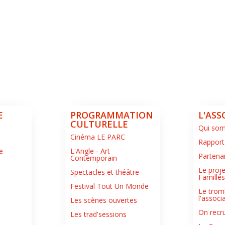
E
PROGRAMMATION
L'ASS
CULTURELLE
Qui so
Cinéma LE PARC
Rapport
e
L'Angle - Art
Partena
Contemporain
Le proje
Spectacles et théâtre
Famille
Festival Tout Un Monde
Le trom
l'associ
Les scènes ouvertes
On recru
Les trad'sessions