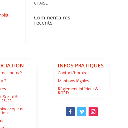
CHAISE
mplet
Commentaires
récents
OCIATION
INFOS PRATIQUES
mmes nous ?
Contact/Horaires
 AG
Mentions légales
ires
Règlement intérieur &
RGPD
t Social &
s 25-28
binoscope de
ation
te !