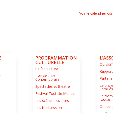
Voir le calendrier co
E
PROGRAMMATION
L'ASS
CULTURELLE
Qui so
Cinéma LE PARC
Rapport
e
L'Angle - Art
Partena
Contemporain
Le proje
Spectacles et théâtre
Famille
Festival Tout Un Monde
Le trom
l'associ
Les scènes ouvertes
On recru
Les trad'sessions