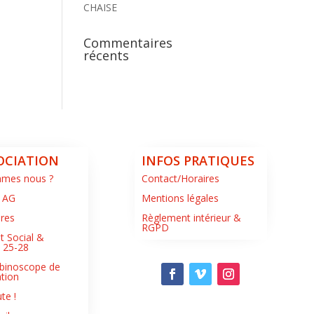
CHAISE
Commentaires
récents
OCIATION
INFOS PRATIQUES
mmes nous ?
Contact/Horaires
 AG
Mentions légales
ires
Règlement intérieur &
RGPD
t Social &
s 25-28
binoscope de
ation
te !