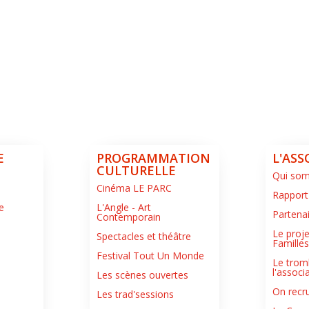
E
PROGRAMMATION
L'ASS
CULTURELLE
Qui so
Cinéma LE PARC
Rapport
e
L'Angle - Art
Partena
Contemporain
Le proje
Spectacles et théâtre
Famille
Festival Tout Un Monde
Le trom
l'associ
Les scènes ouvertes
On recru
Les trad'sessions