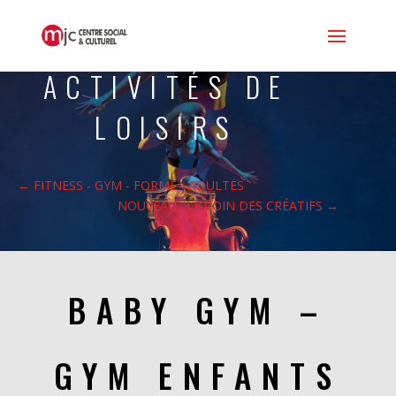
ACTIVITÉS DE
LOISIRS
←
FITNESS - GYM - FORME - ADULTES
NOUVEAU : LE COIN DES CRÉATIFS
→
BABY GYM –
GYM ENFANTS