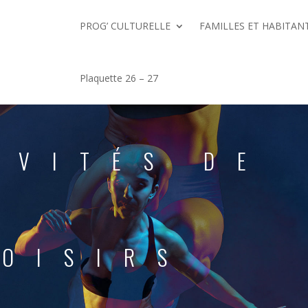
PROG’ CULTURELLE
FAMILLES ET HABITANT
Plaquette 26 – 27
IVITÉS DE
LOISIRS