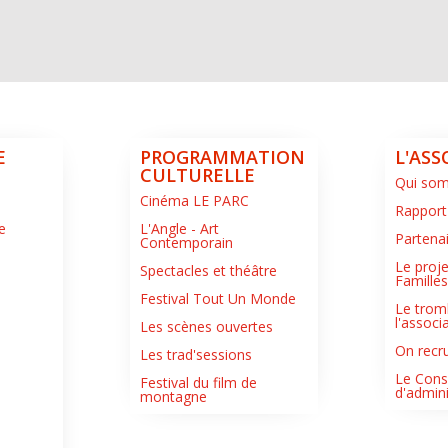
E
PROGRAMMATION
L'ASS
CULTURELLE
Qui so
Cinéma LE PARC
Rapport
e
L'Angle - Art
Partena
Contemporain
Le proje
Spectacles et théâtre
Famille
Festival Tout Un Monde
Le trom
l'associ
Les scènes ouvertes
On recru
Les trad'sessions
Le Cons
Festival du film de
d'admini
montagne