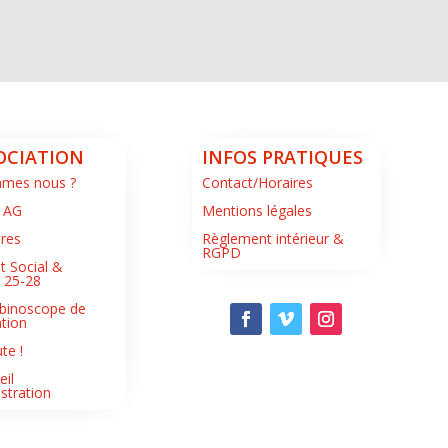
OCIATION
INFOS PRATIQUES
mmes nous ?
Contact/Horaires
 AG
Mentions légales
ires
Règlement intérieur &
RGPD
t Social &
s 25-28
binoscope de
ation
te !
eil
stration