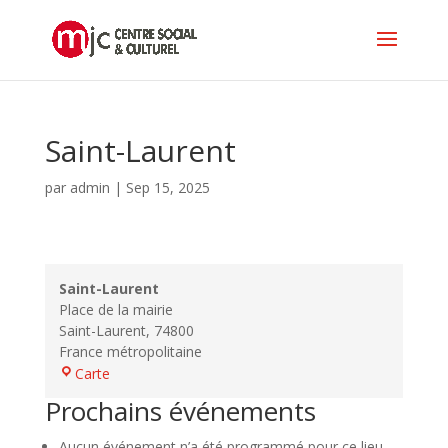
Saint-Laurent
par
admin
|
Sep 15, 2025
Saint-Laurent
Place de la mairie
Saint-Laurent
,
74800
France métropolitaine
Saint-
Carte
Laurent
Prochains événements
Aucun événement n’a été programmé pour ce lieu.