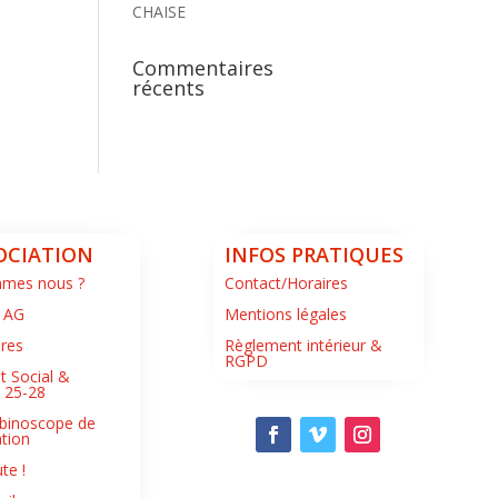
CHAISE
Commentaires
récents
OCIATION
INFOS PRATIQUES
mmes nous ?
Contact/Horaires
 AG
Mentions légales
ires
Règlement intérieur &
RGPD
t Social &
s 25-28
binoscope de
ation
te !