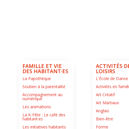
-
LA
ROCHE-
SUR-
FORON
FAMILLE ET VIE
ACTIVITÉS D
DES HABITANT·ES
LOISIRS
La Papothèque
L'École de Danse
Soutien à la parentalité
Activités en famill
Accompagnement au
Art Créatif
numérique
Art Martiaux
Les animations
Anglais
La K-Fête : Le café des
habitant·es
Bien-être
Les initiatives habitants
Forme