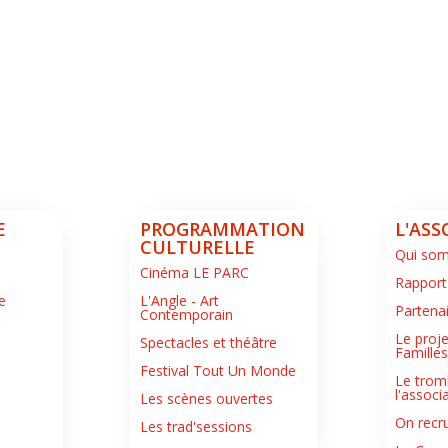
E
PROGRAMMATION
L'ASS
CULTURELLE
Qui so
Cinéma LE PARC
Rapport
e
L'Angle - Art
Partena
Contemporain
Le proje
Spectacles et théâtre
Famille
Festival Tout Un Monde
Le trom
l'associ
Les scènes ouvertes
On recru
Les trad'sessions