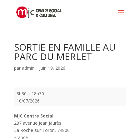
SORTIE EN FAMILLE AU
PARC DU MERLET
par
admin
|
Juin 19, 2026
SORTIE
8h30
–
18h30
EN
10/07/2026
FAMILLE
AU
MJC Centre Social
PARC
287 avenue Jean Jaurès
DU
La Roche-sur-Foron
,
74800
MERLET
France