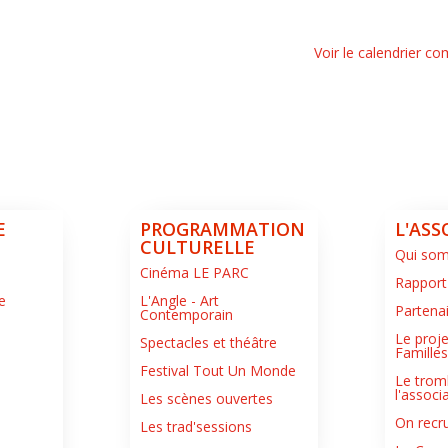
Voir le calendrier co
E
PROGRAMMATION
L'ASS
CULTURELLE
Qui so
Cinéma LE PARC
Rapport
e
L'Angle - Art
Partena
Contemporain
Le proje
Spectacles et théâtre
Famille
Festival Tout Un Monde
Le trom
l'associ
Les scènes ouvertes
On recru
Les trad'sessions