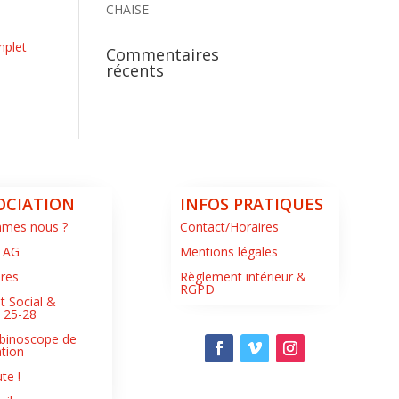
CHAISE
mplet
Commentaires
récents
OCIATION
INFOS PRATIQUES
mmes nous ?
Contact/Horaires
 AG
Mentions légales
ires
Règlement intérieur &
RGPD
t Social &
s 25-28
binoscope de
ation
te !