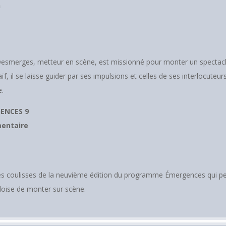
n
Desmerges, metteur en scène, est missionné pour monter un spectacl
ïf, il se laisse guider par ses impulsions et celles de ses interlocuteu
e.
ENCES 9
entaire
es coulisses de la neuvième édition du programme Émergences qui per
loise de monter sur scène.