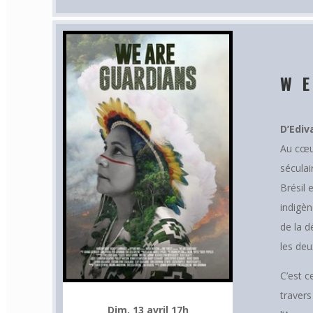
W
D’Ediv
Au cœur
séculai
Brésil 
indigèn
de la d
les deu
C’est c
travers
Dim. 13 avril 17h