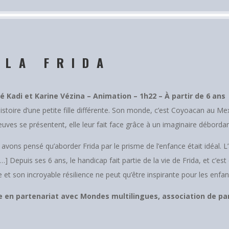
OLA FRIDA
é Kadi et Karine Vézina – Animation – 1h22 – À partir de 6 ans
’histoire d’une petite fille différente. Son monde, c’est Coyoacan au Mexi
euves se présentent, elle leur fait face grâce à un imaginaire débordant.
avons pensé qu’aborder Frida par le prisme de l’enfance était idéal. 
 […] Depuis ses 6 ans, le handicap fait partie de la vie de Frida, et c’es
 et son incroyable résilience ne peut qu’être inspirante pour les enfa
 en partenariat avec Mondes multilingues, association de pa