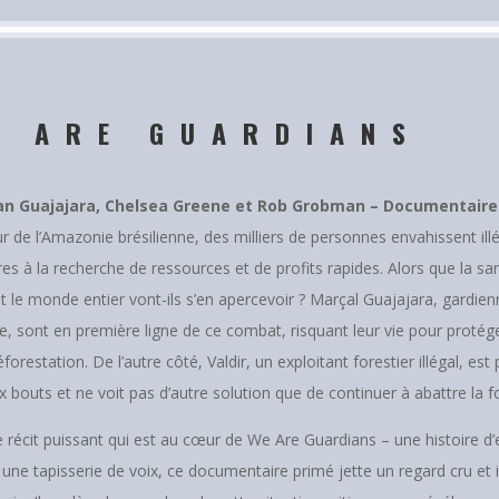
E ARE GUARDIANS
an Guajajara, Chelsea Greene et Rob Grobman – Documentaire 
 de l’Amazonie brésilienne, des milliers de personnes envahissent il
res à la recherche de ressources et de profits rapides. Alors que la sa
et le monde entier vont-ils s’en apercevoir ? Marçal Guajajara, gardie
e, sont en première ligne de ce combat, risquant leur vie pour protége
éforestation. De l’autre côté, Valdir, un exploitant forestier illégal, e
x bouts et ne voit pas d’autre solution que de continuer à abattre la fo
e récit puissant qui est au cœur de We Are Guardians – une histoire d’e
 une tapisserie de voix, ce documentaire primé jette un regard cru et 