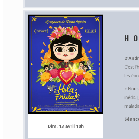
H
D’Andr
C’est l
les épr
« Nous 
inédit.
maladie
Séance
Dim. 13 avril 10h