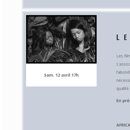
L
Les fil
L’assoc
l’abond
Sam. 12 avril 17h
nécessi
qualité
En pré
AFRIC