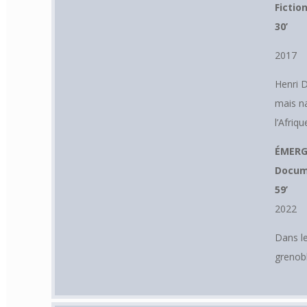
Fictio
30’
2017
Henri 
mais na
l’Afriqu
ÉMERG
Docum
59’
2022
Dans l
grenob