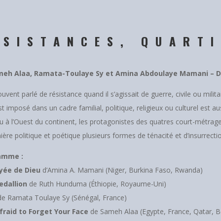
ÉSISTANCES, QUARTI
eh Alaa, Ramata-Toulaye Sy et Amina Abdoulaye Mamani – Doc
uvent parlé de résistance quand il s’agissait de guerre, civile ou militai
t imposé dans un cadre familial, politique, religieux ou culturel est a
 à l’Ouest du continent, les protagonistes des quatres court-métrage
ère politique et poétique plusieurs formes de ténacité et d’insurrection
amme :
yée de Dieu
d’Amina A. Mamani (Niger, Burkina Faso, Rwanda)
edallion
de Ruth Hunduma (Éthiopie, Royaume-Uni)
e Ramata Toulaye Sy (Sénégal, France)
fraid to Forget Your Face
de Sameh Alaa (Egypte, France, Qatar, B