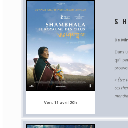
S
De Min
Dans un
qu’il p
prouver
« Être 
ces thè
mondial
Ven. 11 avril 20h