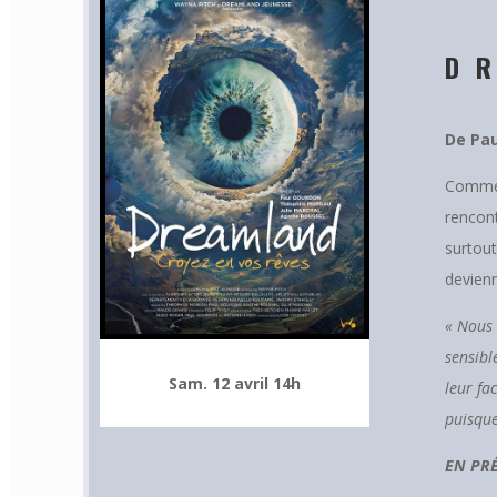
D
De Pau
Comment
rencont
surtout
devienn
« Nous 
sensibl
Sam. 12 avril 14h
leur fa
puisque
EN PR