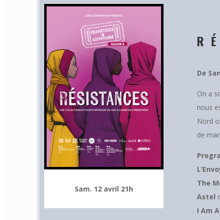
R
De Sam
On a so
nous es
Nord ou
de mani
Progr
L’Envo
The M
Sam. 12 avril 21h
Astel
d
I Am A