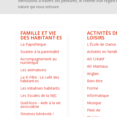
Retrouvons à travers ses peintures, le chemin d’un regard 
nature qui nous entoure.
FAMILLE ET VIE
ACTIVITÉS D
DES HABITANT·ES
LOISIRS
La Papothèque
L'École de Danse
Soutien à la parentalité
Activités en famill
Accompagnement au
Art Créatif
numérique
Art Martiaux
Les animations
Anglais
La K-Fête : Le café des
habitant·es
Bien-être
Les initiatives habitants
Forme
Les Escales de la MJC
Informatique
Guid'Asso - Aide à la vie
Musique
associative
Plein Air
Devenez bénévole !