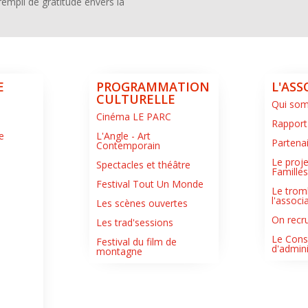
rempli de gratitude envers la
E
PROGRAMMATION
L'ASS
CULTURELLE
Qui so
Cinéma LE PARC
Rapport
e
L'Angle - Art
Partena
Contemporain
Le proje
Spectacles et théâtre
Famille
Festival Tout Un Monde
Le trom
l'associ
Les scènes ouvertes
On recru
Les trad'sessions
Le Cons
Festival du film de
d'admini
montagne