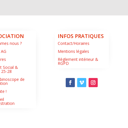
OCIATION
INFOS PRATIQUES
mmes nous ?
Contact/Horaires
 AG
Mentions légales
ires
Règlement intérieur &
RGPD
t Social &
s 25-28
binoscope de
ation
te !
eil
stration