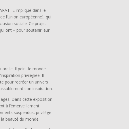
 BARATTE impliqué dans le
e l’Union européenne), qui
lusion sociale. Ce projet
ui ont – pour soutenir leur
arelle. Il peint le monde
spiration privilégiée. Il
te pour recréer un univers
assablement son inspiration.
ysages. Dans cette exposition
ent à l’émerveillement.
ments suspendus, privilège
 à la beauté du monde.