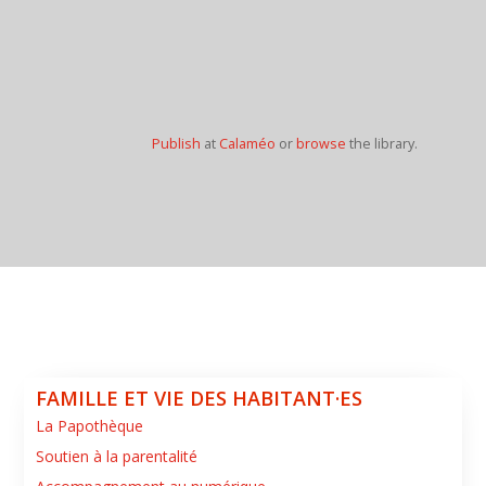
Publish
at
Calaméo
or
browse
the library.
FAMILLE ET VIE DES HABITANT·ES
La Papothèque
Soutien à la parentalité