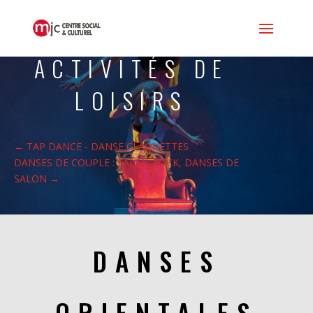
ACTIVITÉS DE
LOISIRS
←
TAP DANCE - DANSE CLAQUETTES
DANSES DE COUPLE : SALSA, ROCK, DANSES DE
SALON
→
DANSES
ORIENTALES