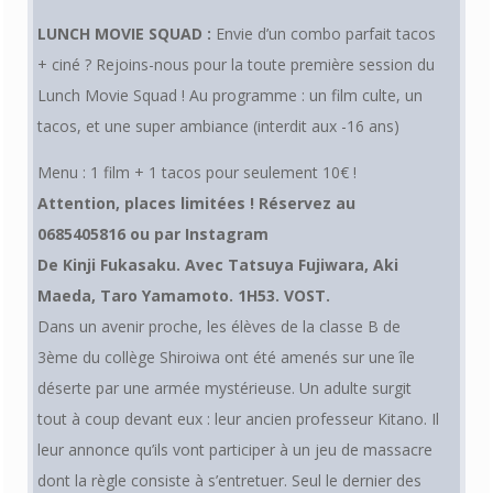
LUNCH MOVIE SQUAD :
Envie d’un combo parfait tacos
+ ciné ? Rejoins-nous pour la toute première session du
Lunch Movie Squad ! Au programme : un film culte, un
tacos, et une super ambiance (interdit aux -16 ans)
Menu : 1 film + 1 tacos pour seulement 10€ !
Attention, places limitées ! Réservez au
0685405816 ou par Instagram
De
Kinji Fukasaku
.
Avec
Tatsuya Fujiwara
,
Aki
Maeda
,
Taro Yamamoto. 1H53. VOST.
Dans un avenir proche, les élèves de la classe B de
3ème du collège Shiroiwa ont été amenés sur une île
déserte par une armée mystérieuse. Un adulte surgit
tout à coup devant eux : leur ancien professeur Kitano. Il
leur annonce qu’ils vont participer à un jeu de massacre
dont la règle consiste à s’entretuer. Seul le dernier des