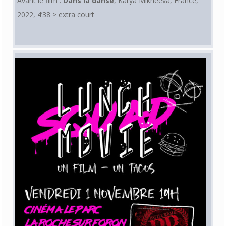
Avant le film :
Dans la danse
, Katya Mikheeva, France,
2022, 4’38 > extra court